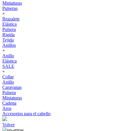
Miniaturas
Pulseras
+
Brazalete
Elástica
Pulsera
Rigida
Tejida
Anillos
+
Anillo
Elástica
SALE
+
Collar
Anillo
Caravanas
Pulsera
Miniaturas
Cadena
Aros
Accesorios para el cabello
Volver