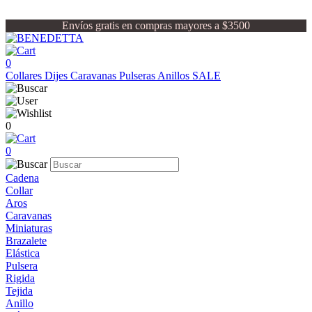
Envíos gratis en compras mayores a $3500
0
Collares
Dijes
Caravanas
Pulseras
Anillos
SALE
0
0
Cadena
Collar
Aros
Caravanas
Miniaturas
Brazalete
Elástica
Pulsera
Rigida
Tejida
Anillo