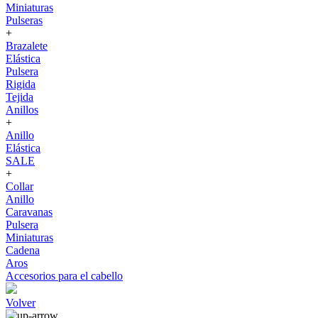
Miniaturas
Pulseras
+
Brazalete
Elástica
Pulsera
Rigida
Tejida
Anillos
+
Anillo
Elástica
SALE
+
Collar
Anillo
Caravanas
Pulsera
Miniaturas
Cadena
Aros
Accesorios para el cabello
Volver