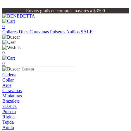
Envíos gratis en compras mayores a $3500
0
Collares
Dijes
Caravanas
Pulseras
Anillos
SALE
0
0
Cadena
Collar
Aros
Caravanas
Miniaturas
Brazalete
Elástica
Pulsera
Rigida
Tejida
Anillo