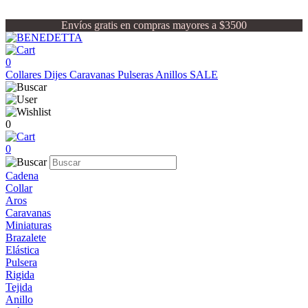
Envíos gratis en compras mayores a $3500
0
Collares
Dijes
Caravanas
Pulseras
Anillos
SALE
0
0
Cadena
Collar
Aros
Caravanas
Miniaturas
Brazalete
Elástica
Pulsera
Rigida
Tejida
Anillo