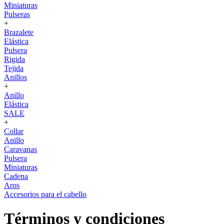
Miniaturas
Pulseras
+
Brazalete
Elástica
Pulsera
Rigida
Tejida
Anillos
+
Anillo
Elástica
SALE
+
Collar
Anillo
Caravanas
Pulsera
Miniaturas
Cadena
Aros
Accesorios para el cabello
Términos y condiciones