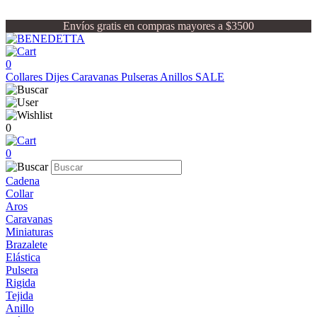
Envíos gratis en compras mayores a $3500
0
Collares
Dijes
Caravanas
Pulseras
Anillos
SALE
0
0
Cadena
Collar
Aros
Caravanas
Miniaturas
Brazalete
Elástica
Pulsera
Rigida
Tejida
Anillo