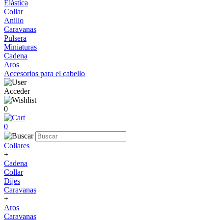
Elástica
Collar
Anillo
Caravanas
Pulsera
Miniaturas
Cadena
Aros
Accesorios para el cabello
Acceder
0
0
Collares
+
Cadena
Collar
Dijes
Caravanas
+
Aros
Caravanas