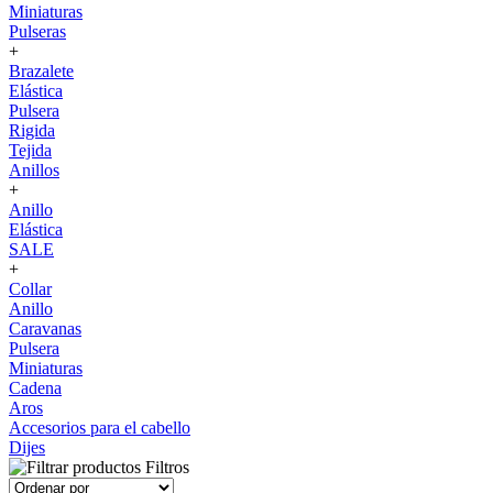
Miniaturas
Pulseras
+
Brazalete
Elástica
Pulsera
Rigida
Tejida
Anillos
+
Anillo
Elástica
SALE
+
Collar
Anillo
Caravanas
Pulsera
Miniaturas
Cadena
Aros
Accesorios para el cabello
Dijes
Filtros