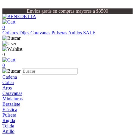
Envíos gratis en compras mayores a $3500
0
Collares
Dijes
Caravanas
Pulseras
Anillos
SALE
0
0
Cadena
Collar
Aros
Caravanas
Miniaturas
Brazalete
Elástica
Pulsera
Rigida
Tejida
Anillo