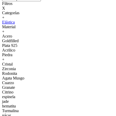
Filtros
X
Categorías
+
Elástica
Material
+
Acero
Goldfilled
Plata 925
Acrilico
Piedra
+
Cristal
Zirconia
Rodonita
Agata Musgo
Cuarzo
Granate
Citrino
espinela
jade
hematita
Turmalina
nácar