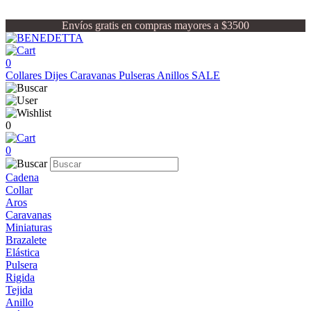
Envíos gratis en compras mayores a $3500
0
Collares
Dijes
Caravanas
Pulseras
Anillos
SALE
0
0
Cadena
Collar
Aros
Caravanas
Miniaturas
Brazalete
Elástica
Pulsera
Rigida
Tejida
Anillo