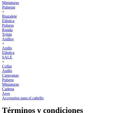
Miniaturas
Pulseras
+
Brazalete
Elástica
Pulsera
Rigida
Tejida
Anillos
+
Anillo
Elástica
SALE
+
Collar
Anillo
Caravanas
Pulsera
Miniaturas
Cadena
Aros
Accesorios para el cabello
Términos y condiciones