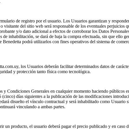
.
rmulario de registro por el usuario. Los Usuarios garantizan y responden
 o visitante del sitio web será responsable de los eventuales perjuicio
mprobante y/o dato adicional a efectos de corroborar los Datos Personal
de inhabilitación, se dará de baja la compra efectuada, sin que ello g
 Benedetta podrá utilizarlos con fines operativos del sistema de comerc
etta.com.uy, los Usuarios deberán facilitar determinados datos de carác
uridad y protección tanto física como tecnológica.
s y Condiciones Generales en cualquier momento haciendo públicos en 
 5 (cinco) días siguientes a la publicación de las modificaciones introdu
dará disuelto el vínculo contractual y será inhabilitado como Usuario 
ontinuará vinculando a ambas partes.
rir un producto, el usuario deberá pagar el precio publicado y en caso d