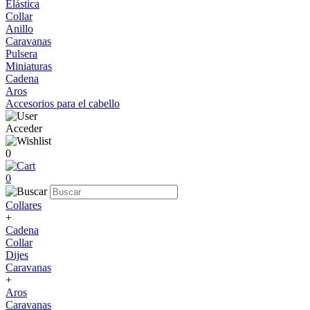
Elástica
Collar
Anillo
Caravanas
Pulsera
Miniaturas
Cadena
Aros
Accesorios para el cabello
Acceder
0
0
Collares
+
Cadena
Collar
Dijes
Caravanas
+
Aros
Caravanas