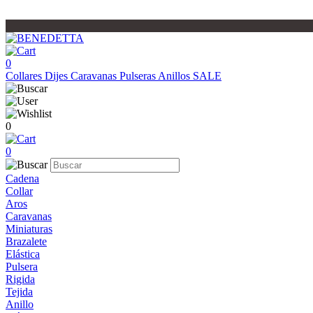
0
Collares
Dijes
Caravanas
Pulseras
Anillos
SALE
0
0
Cadena
Collar
Aros
Caravanas
Miniaturas
Brazalete
Elástica
Pulsera
Rigida
Tejida
Anillo