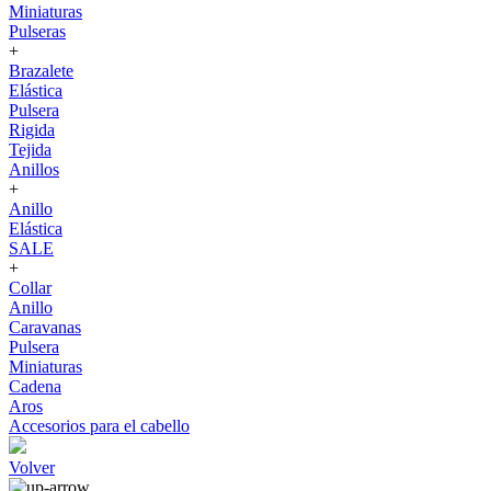
Miniaturas
Pulseras
+
Brazalete
Elástica
Pulsera
Rigida
Tejida
Anillos
+
Anillo
Elástica
SALE
+
Collar
Anillo
Caravanas
Pulsera
Miniaturas
Cadena
Aros
Accesorios para el cabello
Volver