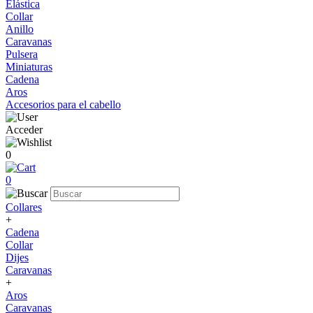
Elástica
Collar
Anillo
Caravanas
Pulsera
Miniaturas
Cadena
Aros
Accesorios para el cabello
Acceder
0
0
Collares
+
Cadena
Collar
Dijes
Caravanas
+
Aros
Caravanas