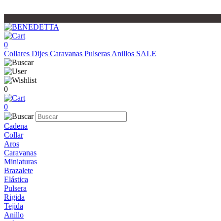
0
Collares
Dijes
Caravanas
Pulseras
Anillos
SALE
0
0
Cadena
Collar
Aros
Caravanas
Miniaturas
Brazalete
Elástica
Pulsera
Rigida
Tejida
Anillo