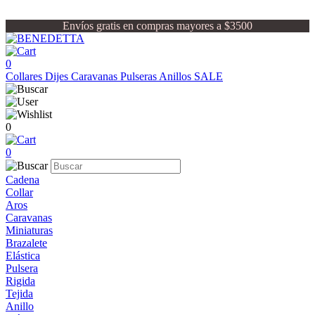
Envíos gratis en compras mayores a $3500
0
Collares
Dijes
Caravanas
Pulseras
Anillos
SALE
0
0
Cadena
Collar
Aros
Caravanas
Miniaturas
Brazalete
Elástica
Pulsera
Rigida
Tejida
Anillo