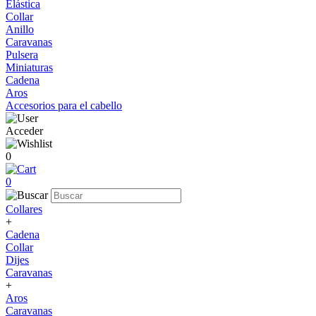
Elástica
Collar
Anillo
Caravanas
Pulsera
Miniaturas
Cadena
Aros
Accesorios para el cabello
Acceder
0
0
Collares
+
Cadena
Collar
Dijes
Caravanas
+
Aros
Caravanas