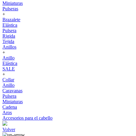
Miniaturas
Pulseras
+
Brazalete
Elástica
Pulsera
Rigida
Tejida
Anillos
+
Anillo
Elástica
SALE
+
Collar
Anillo
Caravanas
Pulsera
Miniaturas
Cadena
Aros
Accesorios para el cabello
Volver