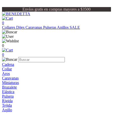
Envíos gratis en compras mayores a $3500
0
Collares
Dijes
Caravanas
Pulseras
Anillos
SALE
0
0
Cadena
Collar
Aros
Caravanas
Miniaturas
Brazalete
Elástica
Pulsera
Rigida
Tejida
Anillo