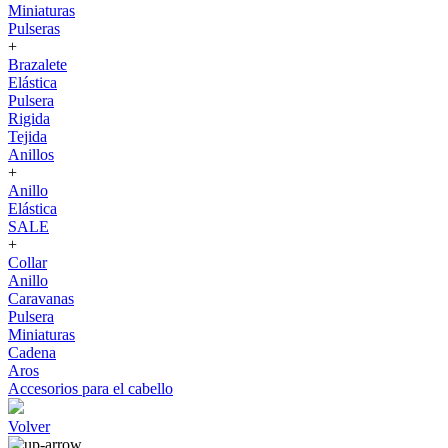
Miniaturas
Pulseras
+
Brazalete
Elástica
Pulsera
Rigida
Tejida
Anillos
+
Anillo
Elástica
SALE
+
Collar
Anillo
Caravanas
Pulsera
Miniaturas
Cadena
Aros
Accesorios para el cabello
Volver