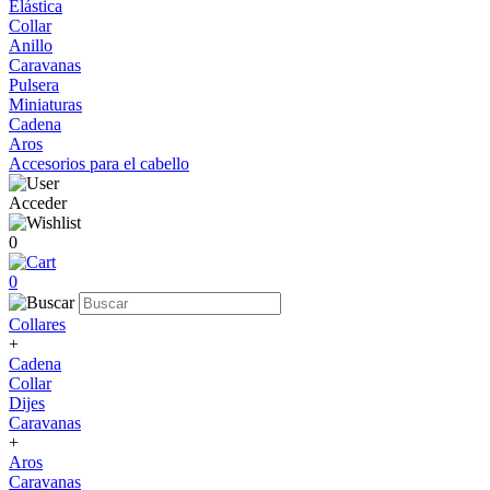
Elástica
Collar
Anillo
Caravanas
Pulsera
Miniaturas
Cadena
Aros
Accesorios para el cabello
Acceder
0
0
Collares
+
Cadena
Collar
Dijes
Caravanas
+
Aros
Caravanas