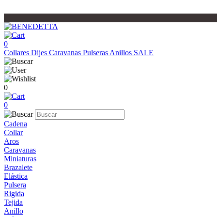
0
Collares
Dijes
Caravanas
Pulseras
Anillos
SALE
0
0
Cadena
Collar
Aros
Caravanas
Miniaturas
Brazalete
Elástica
Pulsera
Rigida
Tejida
Anillo