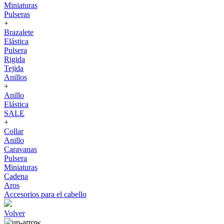
Miniaturas
Pulseras
+
Brazalete
Elástica
Pulsera
Rigida
Tejida
Anillos
+
Anillo
Elástica
SALE
+
Collar
Anillo
Caravanas
Pulsera
Miniaturas
Cadena
Aros
Accesorios para el cabello
Volver