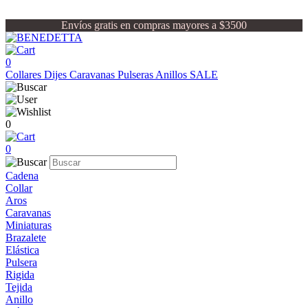
Envíos gratis en compras mayores a $3500
0
Collares
Dijes
Caravanas
Pulseras
Anillos
SALE
0
0
Cadena
Collar
Aros
Caravanas
Miniaturas
Brazalete
Elástica
Pulsera
Rigida
Tejida
Anillo