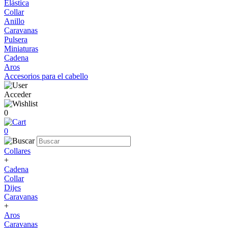
Elástica
Collar
Anillo
Caravanas
Pulsera
Miniaturas
Cadena
Aros
Accesorios para el cabello
Acceder
0
0
Collares
+
Cadena
Collar
Dijes
Caravanas
+
Aros
Caravanas