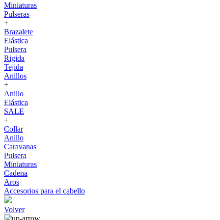
Miniaturas
Pulseras
+
Brazalete
Elástica
Pulsera
Rigida
Tejida
Anillos
+
Anillo
Elástica
SALE
+
Collar
Anillo
Caravanas
Pulsera
Miniaturas
Cadena
Aros
Accesorios para el cabello
Volver