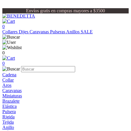
Envíos gratis en compras mayores a $3500
0
Collares
Dijes
Caravanas
Pulseras
Anillos
SALE
0
0
Cadena
Collar
Aros
Caravanas
Miniaturas
Brazalete
Elástica
Pulsera
Rigida
Tejida
Anillo