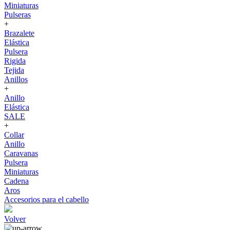
Miniaturas
Pulseras
+
Brazalete
Elástica
Pulsera
Rigida
Tejida
Anillos
+
Anillo
Elástica
SALE
+
Collar
Anillo
Caravanas
Pulsera
Miniaturas
Cadena
Aros
Accesorios para el cabello
Volver