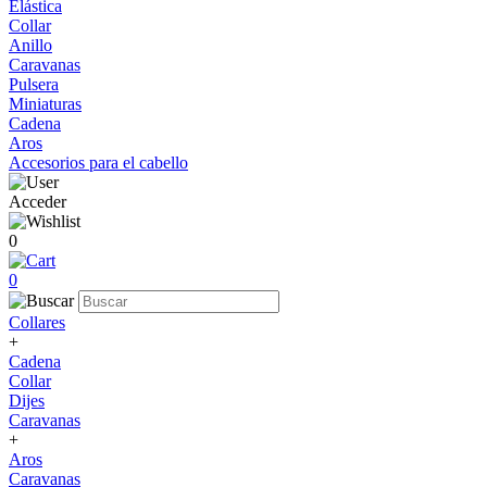
Elástica
Collar
Anillo
Caravanas
Pulsera
Miniaturas
Cadena
Aros
Accesorios para el cabello
Acceder
0
0
Collares
+
Cadena
Collar
Dijes
Caravanas
+
Aros
Caravanas