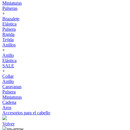
Miniaturas
Pulseras
+
Brazalete
Elástica
Pulsera
Rigida
Tejida
Anillos
+
Anillo
Elástica
SALE
+
Collar
Anillo
Caravanas
Pulsera
Miniaturas
Cadena
Aros
Accesorios para el cabello
Volver