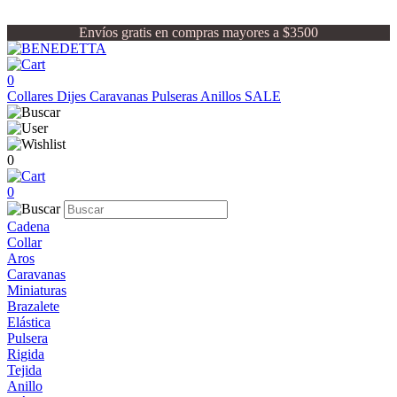
Envíos gratis en compras mayores a $3500
0
Collares
Dijes
Caravanas
Pulseras
Anillos
SALE
0
0
Cadena
Collar
Aros
Caravanas
Miniaturas
Brazalete
Elástica
Pulsera
Rigida
Tejida
Anillo