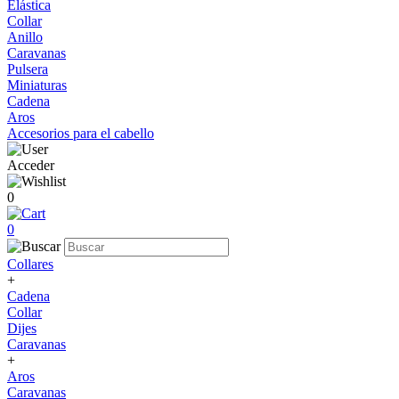
Elástica
Collar
Anillo
Caravanas
Pulsera
Miniaturas
Cadena
Aros
Accesorios para el cabello
Acceder
0
0
Collares
+
Cadena
Collar
Dijes
Caravanas
+
Aros
Caravanas