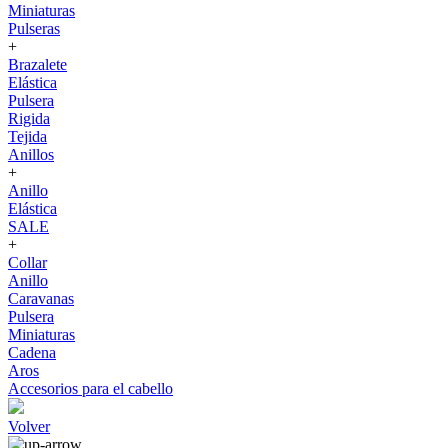
Miniaturas
Pulseras
+
Brazalete
Elástica
Pulsera
Rigida
Tejida
Anillos
+
Anillo
Elástica
SALE
+
Collar
Anillo
Caravanas
Pulsera
Miniaturas
Cadena
Aros
Accesorios para el cabello
Volver