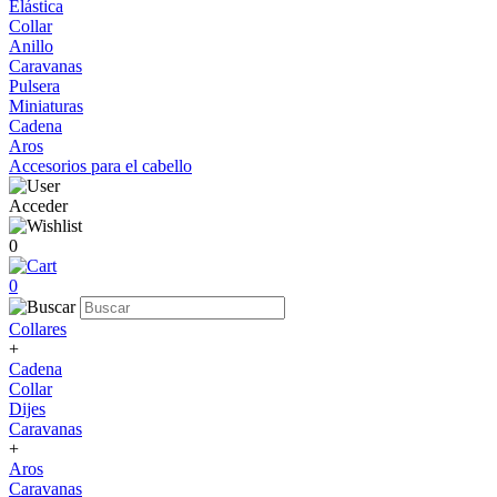
Elástica
Collar
Anillo
Caravanas
Pulsera
Miniaturas
Cadena
Aros
Accesorios para el cabello
Acceder
0
0
Collares
+
Cadena
Collar
Dijes
Caravanas
+
Aros
Caravanas