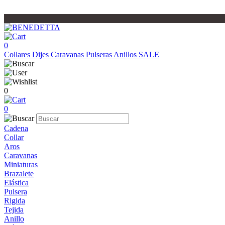
0
Collares
Dijes
Caravanas
Pulseras
Anillos
SALE
0
0
Cadena
Collar
Aros
Caravanas
Miniaturas
Brazalete
Elástica
Pulsera
Rigida
Tejida
Anillo