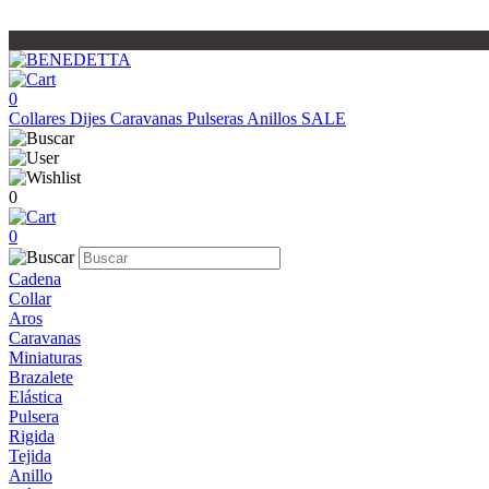
0
Collares
Dijes
Caravanas
Pulseras
Anillos
SALE
0
0
Cadena
Collar
Aros
Caravanas
Miniaturas
Brazalete
Elástica
Pulsera
Rigida
Tejida
Anillo