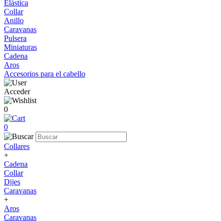
Elástica
Collar
Anillo
Caravanas
Pulsera
Miniaturas
Cadena
Aros
Accesorios para el cabello
Acceder
0
0
Collares
+
Cadena
Collar
Dijes
Caravanas
+
Aros
Caravanas