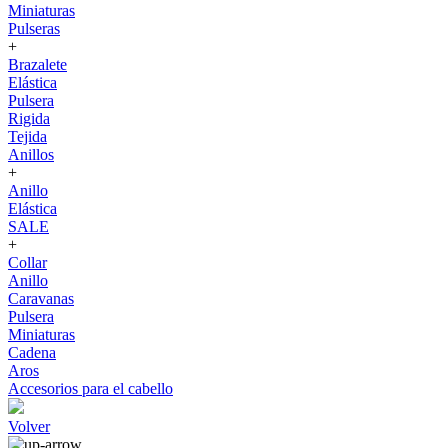
Miniaturas
Pulseras
+
Brazalete
Elástica
Pulsera
Rigida
Tejida
Anillos
+
Anillo
Elástica
SALE
+
Collar
Anillo
Caravanas
Pulsera
Miniaturas
Cadena
Aros
Accesorios para el cabello
Volver