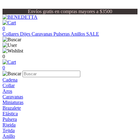
Envíos gratis en compras mayores a $3500
0
Collares
Dijes
Caravanas
Pulseras
Anillos
SALE
0
0
Cadena
Collar
Aros
Caravanas
Miniaturas
Brazalete
Elástica
Pulsera
Rigida
Tejida
Anillo