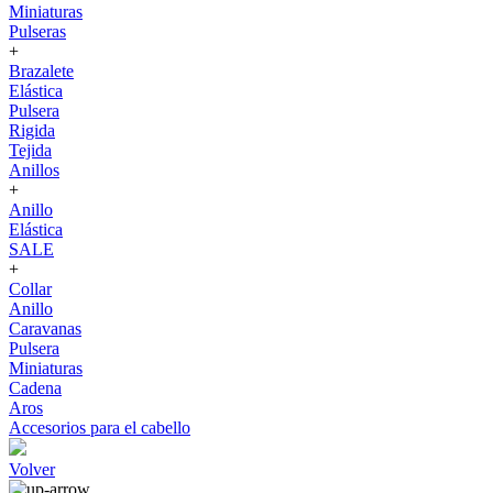
Miniaturas
Pulseras
+
Brazalete
Elástica
Pulsera
Rigida
Tejida
Anillos
+
Anillo
Elástica
SALE
+
Collar
Anillo
Caravanas
Pulsera
Miniaturas
Cadena
Aros
Accesorios para el cabello
Volver