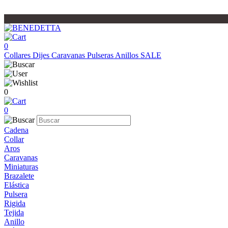
0
Collares
Dijes
Caravanas
Pulseras
Anillos
SALE
0
0
Cadena
Collar
Aros
Caravanas
Miniaturas
Brazalete
Elástica
Pulsera
Rigida
Tejida
Anillo