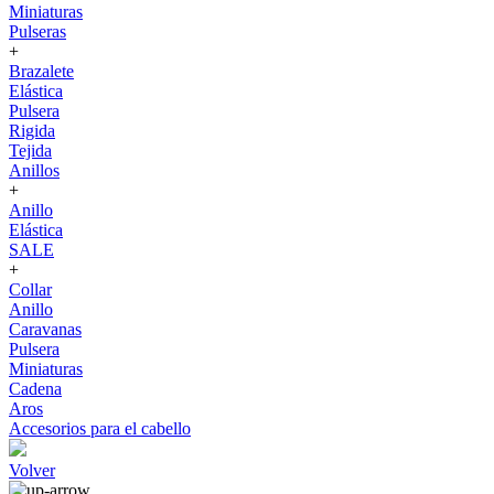
Miniaturas
Pulseras
+
Brazalete
Elástica
Pulsera
Rigida
Tejida
Anillos
+
Anillo
Elástica
SALE
+
Collar
Anillo
Caravanas
Pulsera
Miniaturas
Cadena
Aros
Accesorios para el cabello
Volver