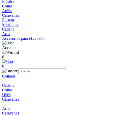
Elástica
Collar
Anillo
Caravanas
Pulsera
Miniaturas
Cadena
Aros
Accesorios para el cabello
Acceder
0
0
Collares
+
Cadena
Collar
Dijes
Caravanas
+
Aros
Caravanas