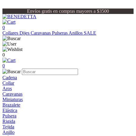
Envíos gratis en compras mayores a $3500
0
Collares
Dijes
Caravanas
Pulseras
Anillos
SALE
0
0
Cadena
Collar
Aros
Caravanas
Miniaturas
Brazalete
Elástica
Pulsera
Rigida
Tejida
Anillo