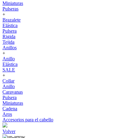
Miniaturas
Pulseras
+
Brazalete
Elástica
Pulsera
Rigida
Tejida
Anillos
+
Anillo
Elástica
SALE
+
Collar
Anillo
Caravanas
Pulsera
Miniaturas
Cadena
Aros
Accesorios para el cabello
Volver