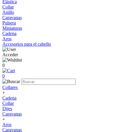
Elástica
Collar
Anillo
Caravanas
Pulsera
Miniaturas
Cadena
Aros
Accesorios para el cabello
Acceder
0
0
Collares
+
Cadena
Collar
Dijes
Caravanas
+
Aros
Caravanas