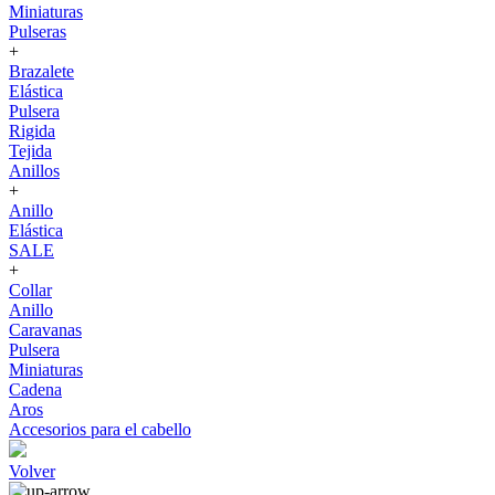
Miniaturas
Pulseras
+
Brazalete
Elástica
Pulsera
Rigida
Tejida
Anillos
+
Anillo
Elástica
SALE
+
Collar
Anillo
Caravanas
Pulsera
Miniaturas
Cadena
Aros
Accesorios para el cabello
Volver