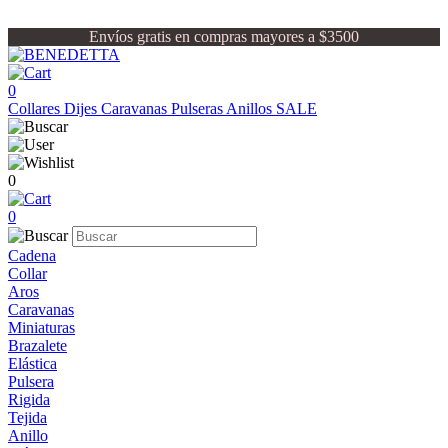
Envíos gratis en compras mayores a $3500
0
Collares
Dijes
Caravanas
Pulseras
Anillos
SALE
0
0
Cadena
Collar
Aros
Caravanas
Miniaturas
Brazalete
Elástica
Pulsera
Rigida
Tejida
Anillo